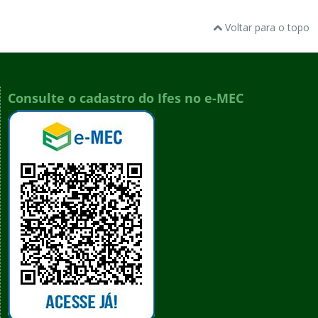
Voltar para o topo
Consulte o cadastro do Ifes no e-MEC