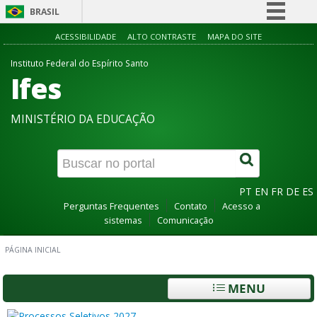
BRASIL
Simplifique!
ACESSIBILIDADE
ALTO CONTRASTE
MAPA DO SITE
Comunica BR
Instituto Federal do Espírito Santo
Ifes
Participe
Acesso à informação
MINISTÉRIO DA EDUCAÇÃO
Legislação
Canais
PT
EN
FR
DE
ES
Perguntas Frequentes
Contato
Acesso a
sistemas
Comunicação
PÁGINA INICIAL
MENU