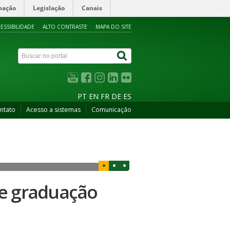
mação
Legislação
Canais
ESSIBILIDADE
ALTO CONTRASTE
MAPA DO SITE
PT
EN
FR
DE
ES
ntato
Acesso a sistemas
Comunicação
de graduação