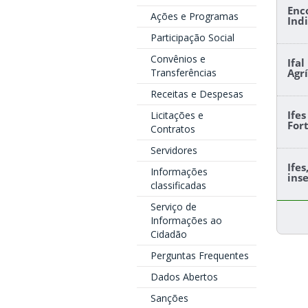
Enc
Ações e Programas
Ind
Participação Social
Convênios e
Ifa
Transferências
Agr
Receitas e Despesas
Ife
Licitações e
For
Contratos
Servidores
Ife
Informações
ins
classificadas
Serviço de
Informações ao
Cidadão
Perguntas Frequentes
Dados Abertos
Sanções