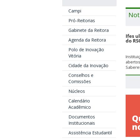
Campi
Not
Pró-Reitorias
Gabinete da Reitora
Ifes u
Agenda da Reitora
do RS
Polo de Inovação
Vitória
Institu
aberto
Cidade da Inovação
Saberes
Conselhos e
Comissões
Núcleos
Calendário
Acadêmico
Documentos
Institucionais
Assistência Estudantil