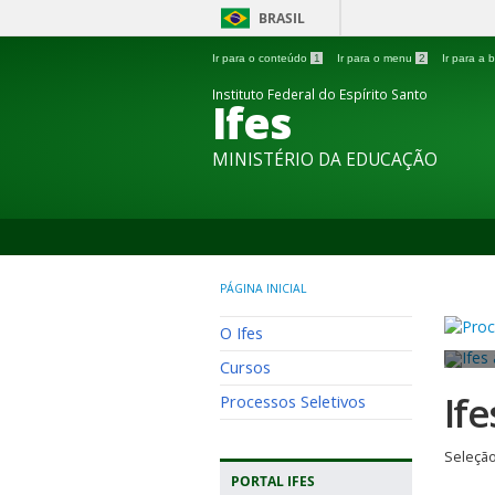
BRASIL
Ir para o conteúdo
1
Ir para o menu
2
Ir para a
Instituto Federal do Espírito Santo
Ifes
MINISTÉRIO DA EDUCAÇÃO
PÁGINA INICIAL
O Ifes
Cursos
If
Processos Seletivos
Seleção
PORTAL IFES