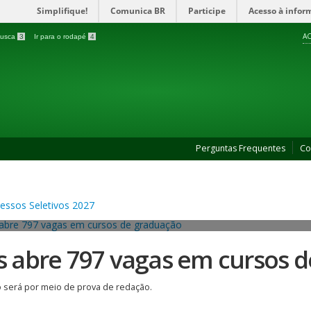
Simplifique!
Comunica BR
Participe
Acesso à infor
AC
 busca
3
Ir para o rodapé
4
Perguntas Frequentes
Co
es abre 797 vagas em cursos 
 será por meio de prova de redação.