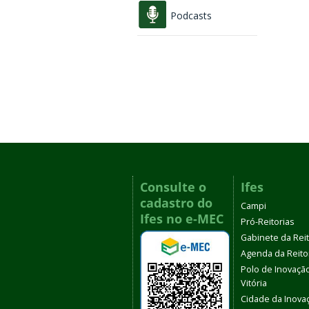
Podcasts
Consulte o
Ifes
cadastro do
Campi
Ifes no e-MEC
Pró-Reitorias
Gabinete da Rei
Agenda da Reito
Polo de Inovaçã
Vitória
Cidade da Inova