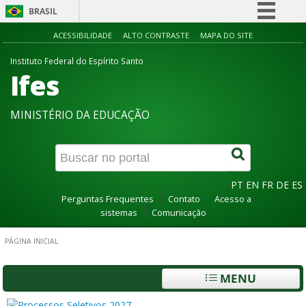
BRASIL
Simplifique!
ACESSIBILIDADE
ALTO CONTRASTE
MAPA DO SITE
Comunica BR
Instituto Federal do Espírito Santo
Ifes
Participe
Acesso à informação
MINISTÉRIO DA EDUCAÇÃO
Legislação
Canais
PT
EN
FR
DE
ES
Perguntas Frequentes
Contato
Acesso a
sistemas
Comunicação
PÁGINA INICIAL
MENU