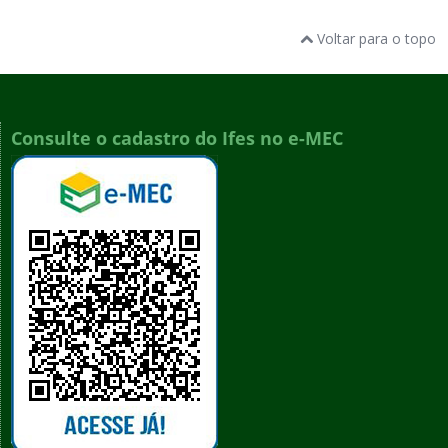
Voltar para o topo
Consulte o cadastro do Ifes no e-MEC