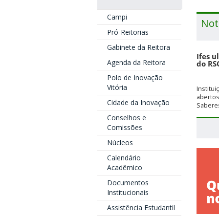
Campi
Not
Pró-Reitorias
Gabinete da Reitora
Ifes u
Agenda da Reitora
do RS
Polo de Inovação
Vitória
Institu
aberto
Cidade da Inovação
Saberes
Conselhos e
Comissões
Núcleos
Calendário
Acadêmico
Documentos
Institucionais
Assistência Estudantil