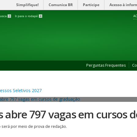
Simplifique!
Comunica BR
Participe
Acesso à infor
AC
 busca
3
Ir para o rodapé
4
Perguntas Frequentes
Co
es abre 797 vagas em cursos 
 será por meio de prova de redação.