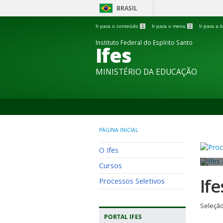
BRASIL
Ir para o conteúdo
1
Ir para o menu
2
Ir para a
Instituto Federal do Espírito Santo
Ifes
MINISTÉRIO DA EDUCAÇÃO
PÁGINA INICIAL
O Ifes
Cursos
If
Processos Seletivos
Seleção
PORTAL IFES