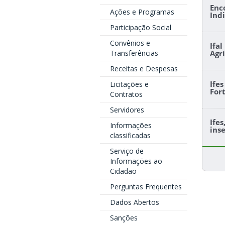
Enc
Ações e Programas
Ind
Participação Social
Convênios e
Ifa
Transferências
Agr
Receitas e Despesas
Ife
Licitações e
For
Contratos
Servidores
Ife
Informações
ins
classificadas
Serviço de
Informações ao
Cidadão
Perguntas Frequentes
Dados Abertos
Sanções