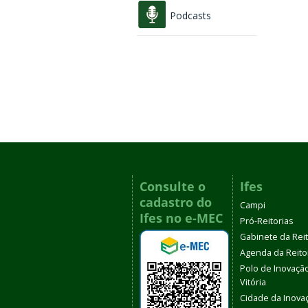
Podcasts
Consulte o
Ifes
cadastro do
Campi
Ifes no e-MEC
Pró-Reitorias
Gabinete da Rei
Agenda da Reito
Polo de Inovaçã
Vitória
Cidade da Inova