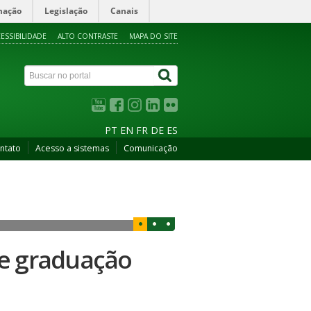
mação
Legislação
Canais
ESSIBILIDADE
ALTO CONTRASTE
MAPA DO SITE
PT
EN
FR
DE
ES
ntato
Acesso a sistemas
Comunicação
de graduação