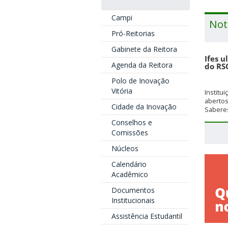
Campi
Not
Pró-Reitorias
Gabinete da Reitora
Ifes u
Agenda da Reitora
do RS
Polo de Inovação
Vitória
Institu
aberto
Cidade da Inovação
Saberes
Conselhos e
Comissões
Núcleos
Calendário
Acadêmico
Documentos
Institucionais
Assistência Estudantil