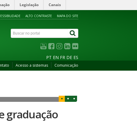
mação
Legislação
Canais
ESSIBILIDADE
ALTO CONTRASTE
MAPA DO SITE
PT
EN
FR
DE
ES
ntato
Acesso a sistemas
Comunicação
de graduação