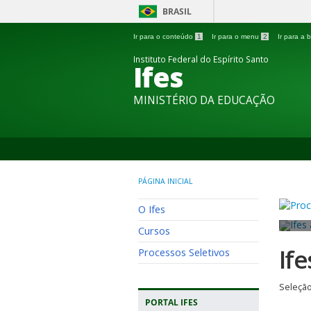
BRASIL
Ir para o conteúdo
1
Ir para o menu
2
Ir para a
Instituto Federal do Espírito Santo
Ifes
MINISTÉRIO DA EDUCAÇÃO
PÁGINA INICIAL
O Ifes
Cursos
If
Processos Seletivos
Seleção
PORTAL IFES