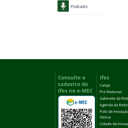
Podcasts
Consulte o
Ifes
cadastro do
Campi
Ifes no e-MEC
Pró-Reitorias
Gabinete da Rei
Agenda da Reito
Polo de Inovaçã
Vitória
Cidade da Inova