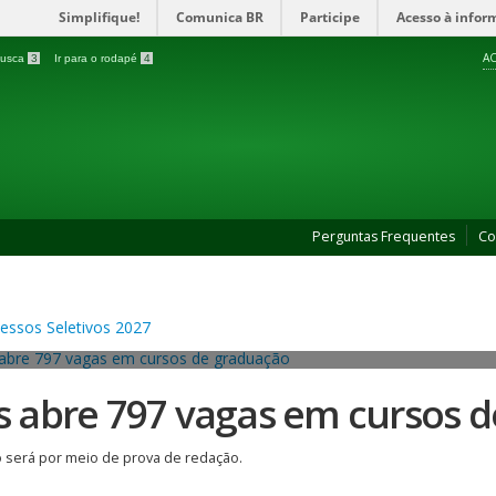
Simplifique!
Comunica BR
Participe
Acesso à infor
AC
 busca
3
Ir para o rodapé
4
Perguntas Frequentes
Co
es abre 797 vagas em cursos 
 será por meio de prova de redação.