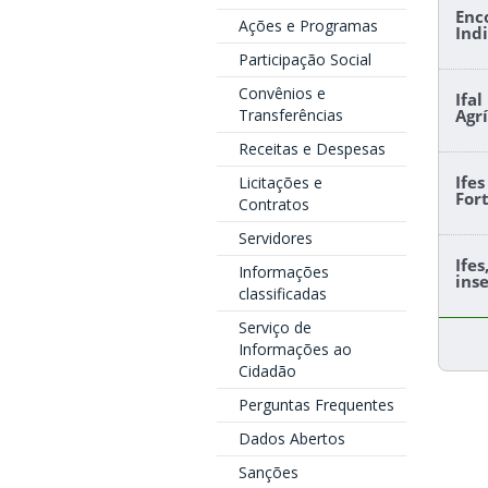
Enc
Ações e Programas
Ind
Participação Social
Convênios e
Ifa
Transferências
Agr
Receitas e Despesas
Ife
Licitações e
For
Contratos
Servidores
Ife
Informações
ins
classificadas
Serviço de
Informações ao
Cidadão
Perguntas Frequentes
Dados Abertos
Sanções