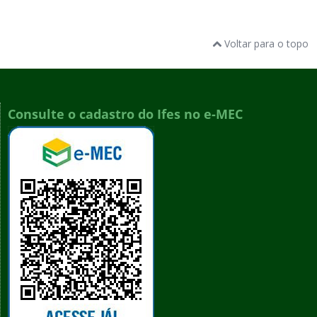
Voltar para o topo
Consulte o cadastro do Ifes no e-MEC