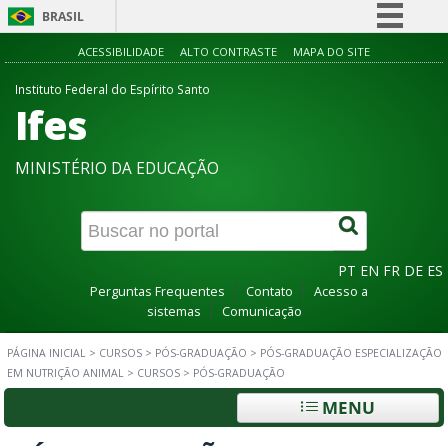
BRASIL
Simplifique!
ACESSIBILIDADE
ALTO CONTRASTE
MAPA DO SITE
Comunica BR
Instituto Federal do Espírito Santo
Ifes
Participe
Acesso à informação
MINISTÉRIO DA EDUCAÇÃO
Legislação
Canais
PT
EN
FR
DE
ES
Perguntas Frequentes
Contato
Acesso a
sistemas
Comunicação
PÁGINA INICIAL
>
CURSOS
>
PÓS-GRADUAÇÃO
>
PÓS-GRADUAÇÃO ESPECIALIZAÇÃO
EM NUTRIÇÃO ANIMAL
>
CURSOS
>
PÓS-GRADUAÇÃO
MENU