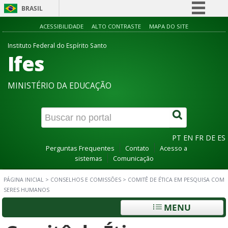
BRASIL
Simplifique!
ACESSIBILIDADE
ALTO CONTRASTE
MAPA DO SITE
Comunica BR
Instituto Federal do Espírito Santo
Ifes
Participe
Acesso à informação
MINISTÉRIO DA EDUCAÇÃO
Legislação
Canais
PT
EN
FR
DE
ES
Perguntas Frequentes
Contato
Acesso a
sistemas
Comunicação
PÁGINA INICIAL
>
CONSELHOS E COMISSÕES
>
COMITÊ DE ÉTICA EM PESQUISA COM
SERES HUMANOS
MENU