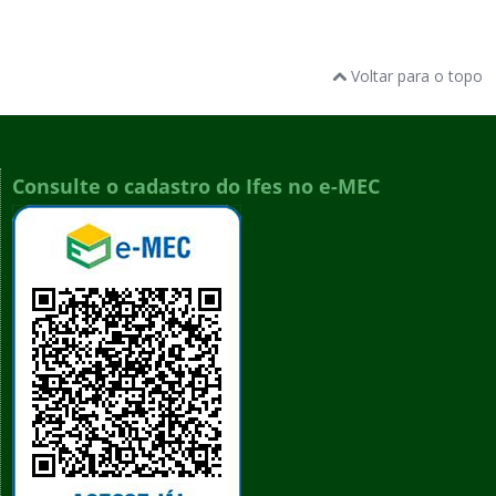
Voltar para o topo
Consulte o cadastro do Ifes no e-MEC