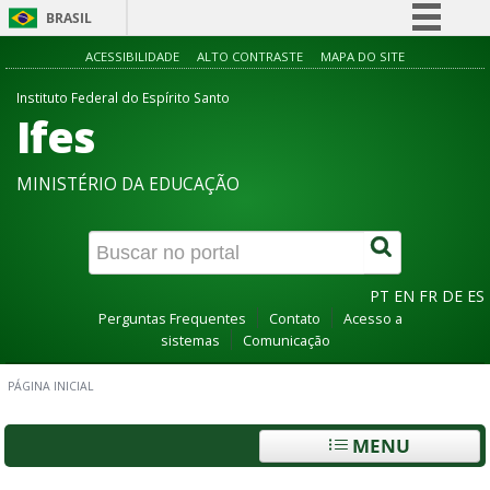
BRASIL
Simplifique!
ACESSIBILIDADE
ALTO CONTRASTE
MAPA DO SITE
Comunica BR
Instituto Federal do Espírito Santo
Ifes
Participe
Acesso à informação
MINISTÉRIO DA EDUCAÇÃO
Legislação
Canais
PT
EN
FR
DE
ES
Perguntas Frequentes
Contato
Acesso a
sistemas
Comunicação
PÁGINA INICIAL
MENU