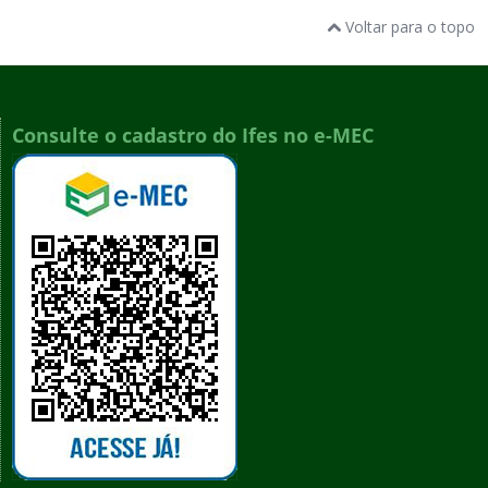
Voltar para o topo
Consulte o cadastro do Ifes no e-MEC