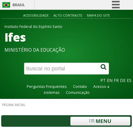
BRASIL
Simplifique!
ACESSIBILIDADE
ALTO CONTRASTE
MAPA DO SITE
Comunica BR
Instituto Federal do Espírito Santo
Ifes
Participe
Acesso à informação
MINISTÉRIO DA EDUCAÇÃO
Legislação
Canais
PT
EN
FR
DE
ES
Perguntas Frequentes
Contato
Acesso a
sistemas
Comunicação
PÁGINA INICIAL
MENU