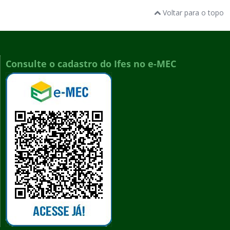
Voltar para o topo
Consulte o cadastro do Ifes no e-MEC