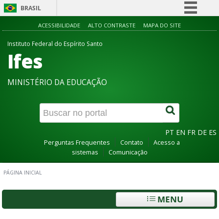
BRASIL
Simplifique!
ACESSIBILIDADE
ALTO CONTRASTE
MAPA DO SITE
Comunica BR
Instituto Federal do Espírito Santo
Ifes
Participe
Acesso à informação
MINISTÉRIO DA EDUCAÇÃO
Legislação
Canais
PT
EN
FR
DE
ES
Perguntas Frequentes
Contato
Acesso a
sistemas
Comunicação
PÁGINA INICIAL
MENU