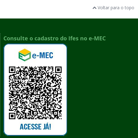
Voltar para o topo
Consulte o cadastro do Ifes no e-MEC