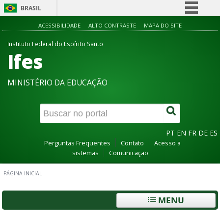
BRASIL
Simplifique!
ACESSIBILIDADE
ALTO CONTRASTE
MAPA DO SITE
Comunica BR
Instituto Federal do Espírito Santo
Ifes
Participe
Acesso à informação
MINISTÉRIO DA EDUCAÇÃO
Legislação
Canais
PT
EN
FR
DE
ES
Perguntas Frequentes
Contato
Acesso a
sistemas
Comunicação
PÁGINA INICIAL
MENU