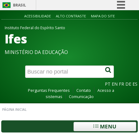
BRASIL
Simplifique!
ACESSIBILIDADE
ALTO CONTRASTE
MAPA DO SITE
Comunica BR
Instituto Federal do Espírito Santo
Ifes
Participe
Acesso à informação
MINISTÉRIO DA EDUCAÇÃO
Legislação
Canais
PT
EN
FR
DE
ES
Perguntas Frequentes
Contato
Acesso a
sistemas
Comunicação
PÁGINA INICIAL
MENU