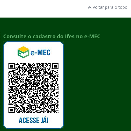
Voltar para o topo
Consulte o cadastro do Ifes no e-MEC