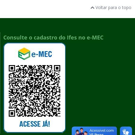
Voltar para o topo
Consulte o cadastro do Ifes no e-MEC