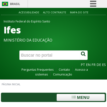
BRASIL
Simplifique!
ACESSIBILIDADE
ALTO CONTRASTE
MAPA DO SITE
Comunica BR
Instituto Federal do Espírito Santo
Ifes
Participe
Acesso à informação
MINISTÉRIO DA EDUCAÇÃO
Legislação
Canais
PT
EN
FR
DE
ES
Perguntas Frequentes
Contato
Acesso a
sistemas
Comunicação
PÁGINA INICIAL
MENU