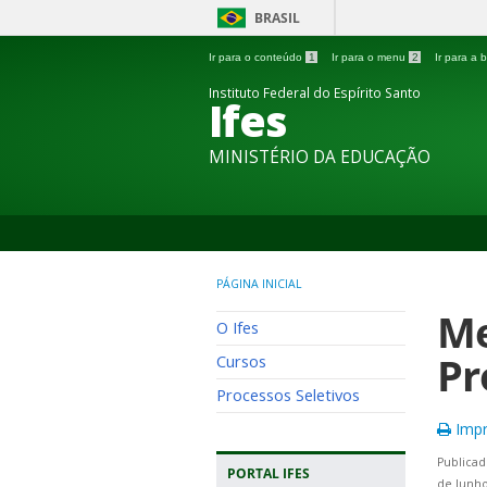
BRASIL
Ir para o conteúdo
1
Ir para o menu
2
Ir para a
Instituto Federal do Espírito Santo
Ifes
MINISTÉRIO DA EDUCAÇÃO
PÁGINA INICIAL
Me
O Ifes
Pr
Cursos
Processos Seletivos
Impr
Publicad
PORTAL IFES
de Junho