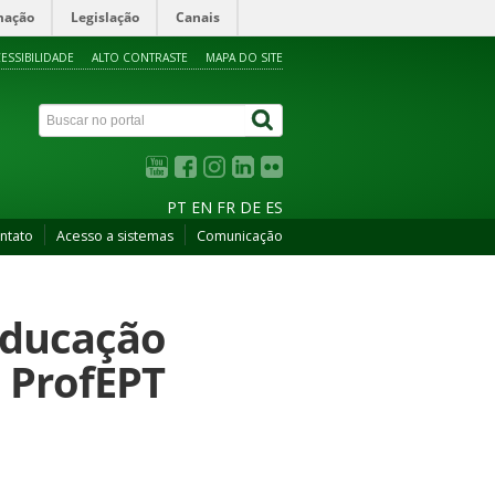
mação
Legislação
Canais
ESSIBILIDADE
ALTO CONTRASTE
MAPA DO SITE
PT
EN
FR
DE
ES
ntato
Acesso a sistemas
Comunicação
Educação
– ProfEPT