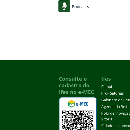
Podcasts
Consulte o
Ifes
cadastro do
Campi
Ifes no e-MEC
Pró-Reitorias
Gabinete da Rei
Agenda da Reito
Polo de Inovaçã
Vitória
Cidade da Inova