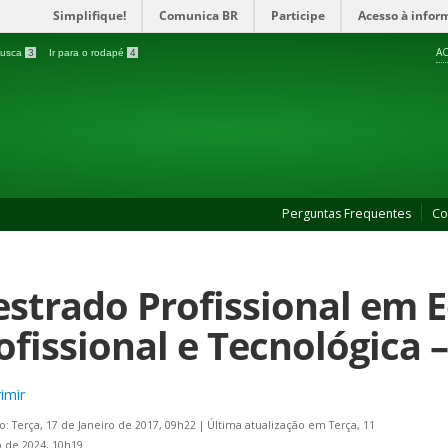
Simplifique!
Comunica BR
Participe
Acesso à infor
AC
 busca
3
Ir para o rodapé
4
Perguntas Frequentes
Co
strado Profissional em 
ofissional e Tecnológica 
imir
o: Terça, 17 de Janeiro de 2017, 09h22
|
Última atualização em Terça, 11
 de 2024, 10h19