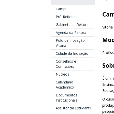
Campi
Ca
Pró-Reitorias
Gabinete da Reitora
Vitória
Agenda da Reitora
Mod
Polo de Inovação
Vitória
Profiss
Cidade da Inovação
Conselhos e
Sob
Comissões
Núcleos
É um m
Calendário
Ensino
Acadêmico
Educaç
Documentos
O curs
Institucionais
produç
Assistência Estudantil
pesqui