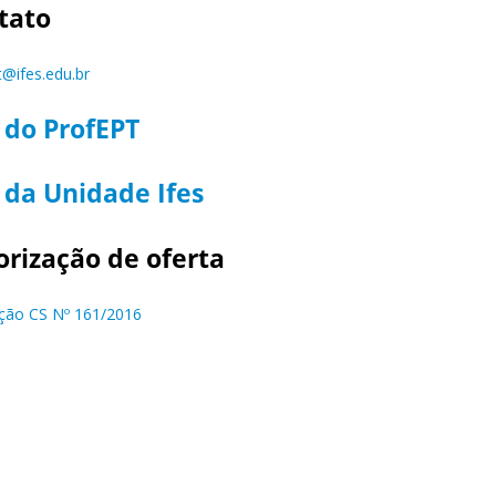
tato
t@ifes.edu.br
 do ProfEPT
 da Unidade Ifes
orização de oferta
ção CS Nº 161/2016